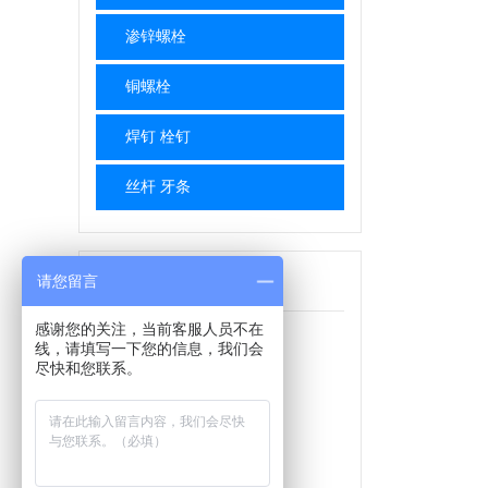
渗锌螺栓
铜螺栓
焊钉 栓钉
丝杆 牙条
联系我们
请您留言
Contact Us
感谢您的关注，当前客服人员不在
线，请填写一下您的信息，我们会
联系人：(销售部）王经理
尽快和您联系。
销售热线：025-85355077
手机：13915989091
QQ号：465580018
微信号：
13915989091手机同号